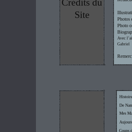
Crédits du
Site
Illustra
Photos 
Photo o
Biograp
Avec l’a
Gabriel
Remerci
Histoir
De Nan
Mes Maî
Aujour
Coups 