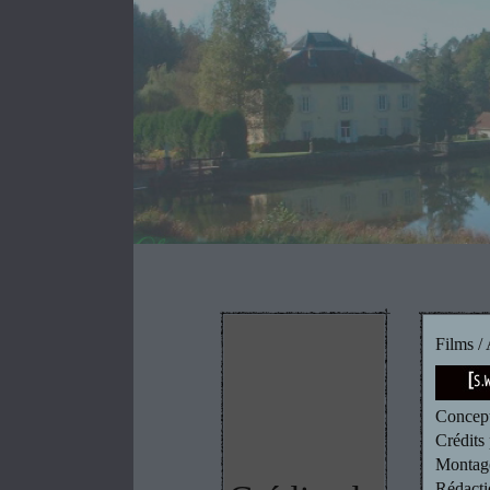
Films /
Concept
Crédits
Montage
Rédacti