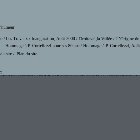
d’humeur
o /
Les Travaux /
Inauguration, Août 2000 /
Droiteval,la Vallée /
L’Origine du 
Hommage à P. Cortellezzi pour ses 80 ans / Hommage à P. Cortellezzi, Aoû
du site /
Plan du site
t