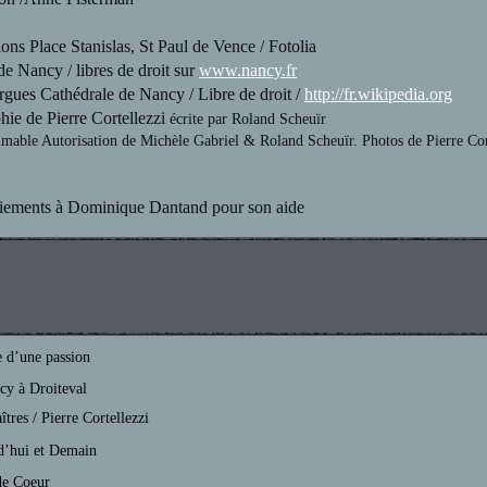
tions Place Stanislas, St Paul de Vence / Fotolia
de Nancy / libres de droit sur
www.nancy.fr
rgues Cathédrale de Nancy / Libre de droit /
http://fr.wikipedia.org
hie de Pierre Cortellezzi
écrite par Roland Scheuïr
imable Autorisation de Michèle Gabriel & Roland Scheuïr. Photos de Pierre Cor
ements à Dominique Dantand pour son aide
e d’une passion
cy à Droiteval
tres / Pierre Cortellezzi
d’hui et Demain
de Coeur