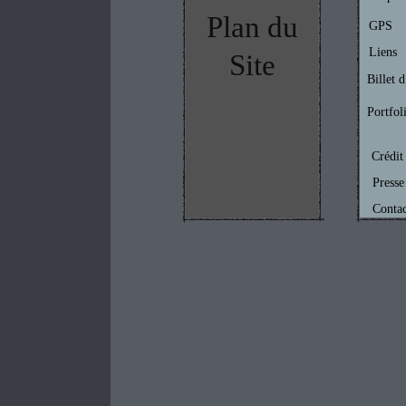
Plan du
GPS
Liens
Site
Billet 
Portfoli
Crédit 
Presse
Contac